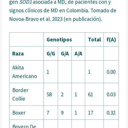
gen
SOD1
asociada a MD, de pacientes con y
signos clínicos de MD en Colombia. Tomado de
Novoa-Bravo et al. 2023 (en publicación).
Genotipos
Total
f(A)
Raza
G/G
G/A
A/A
Akita
1
1
0.00
Americano
Border
58
2
1
61
0.03
Collie
Boxer
7
9
1
17
0.32
Boyero De