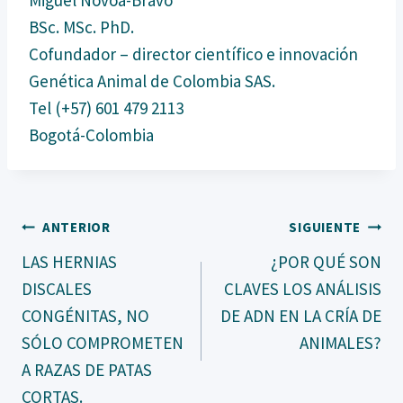
BSc. MSc. PhD.
Cofundador – director científico e innovación
Genética Animal de Colombia SAS.
Tel (+57) 601 479 2113
Bogotá-Colombia
Navegación
ANTERIOR
SIGUIENTE
LAS HERNIAS
¿POR QUÉ SON
De
DISCALES
CLAVES LOS ANÁLISIS
CONGÉNITAS, NO
DE ADN EN LA CRÍA DE
Entradas
SÓLO COMPROMETEN
ANIMALES?
A RAZAS DE PATAS
CORTAS.